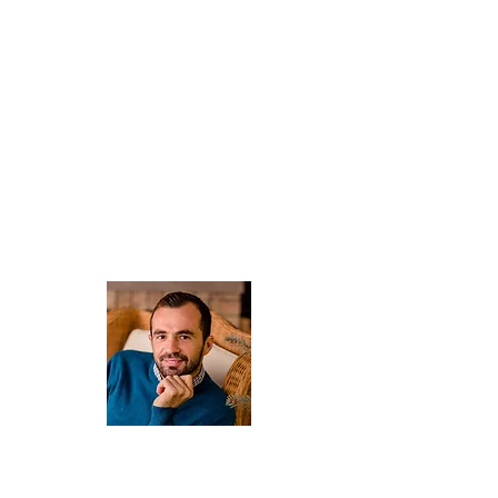
About Us
ARIS
Owner , professional licensed driver.
He will introduce you to the world of local wines, culture and